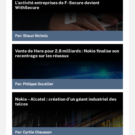
L’activité entreprises de F-Secure devient
WithSecure
Par:
Shaun Nichols
Vente de Here pour 2.8 milliards : Nokia finalise son
recentrage sur les réseaux
Par:
Philippe Ducellier
Nokia – Alcatel : création d’un géant industriel des
telcos
Par:
Cyrille Chausson