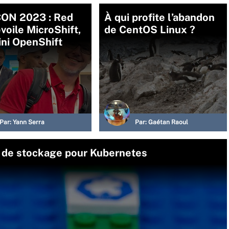
ON 2023 : Red
À qui profite l’abandon
voile MicroShift,
de CentOS Linux ?
ni OpenShift
Par:
Yann Serra
Par:
Gaétan Raoul
e de stockage pour Kubernetes