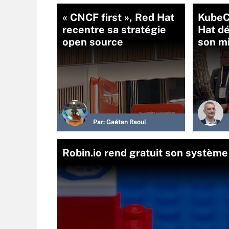
« CNCF first », Red Hat
KubeC
recentre sa stratégie
Hat dé
open source
son mi
Par:
Gaétan Raoul
Robin.io rend gratuit son systèm