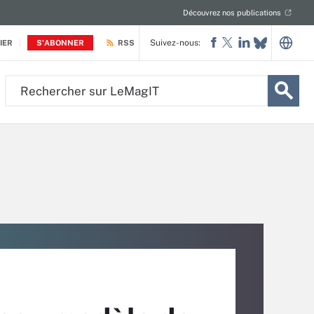
Découvrez nos publications
Suivez-nous:
IER
S'ABONNER
RSS
Rechercher
sur
LeMagIT