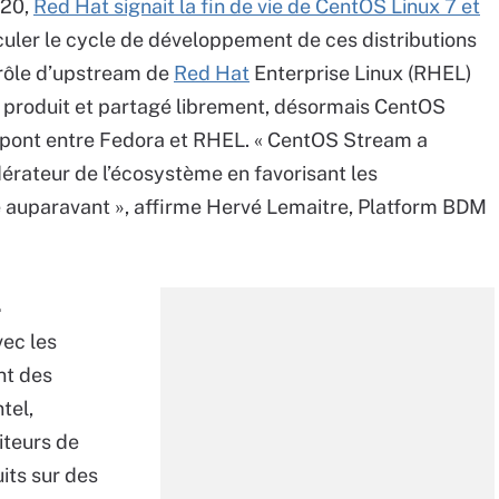
020,
Red Hat signait la fin de vie de CentOS Linux 7 et
asculer le cycle de développement de ces distributions
 rôle d’upstream de
Red Hat
Enterprise Linux (RHEL)
e produit et partagé librement, désormais CentOS
n pont entre Fedora et RHEL. « CentOS Stream a
érateur de l’écosystème en favorisant les
ble auparavant », affirme Hervé Lemaitre, Platform BDM
L
vec les
nt des
ntel,
iteurs de
uits sur des