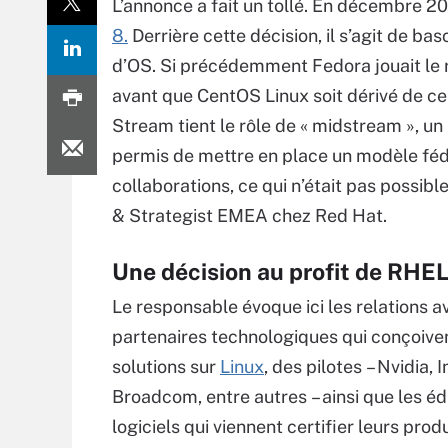
L’annonce a fait un tollé. En décembre 2
8.
Derrière cette décision, il s’agit de b
d’OS. Si précédemment Fedora jouait le
avant que CentOS Linux soit dérivé de c
Stream tient le rôle de « midstream », u
permis de mettre en place un modèle féd
collaborations, ce qui n’était pas possi
& Strategist EMEA chez Red Hat.
Une décision au profit de RHE
Le responsable évoque ici les relations a
partenaires technologiques qui conçoive
solutions sur
Linux
, des pilotes – Nvidia, I
Broadcom, entre autres – ainsi que les éd
logiciels qui viennent certifier leurs prod