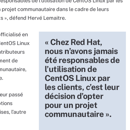
esponsables de l’utilisation de CentOS Linux par les
 un projet communautaire dans le cadre de leurs
s », défend Hervé Lemaitre.
ficialisé en
« Chez Red Hat,
CentOS Linux
nous n’avons jamais
tributeurs
été responsables de
ement de
l’utilisation de
munautaire,
CentOS Linux par
e.
les clients, c’est leur
décision d’opter
teur passé
ptions
pour un projet
ses, l’autre
communautaire ».