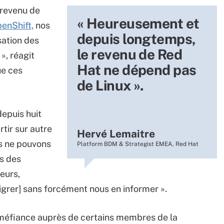
 revenu de
« Heureusement et
enShift,
nos
depuis longtemps,
sation des
le revenu de Red
 », réagit
Hat ne dépend pas
ue ces
de Linux ».
depuis huit
rtir sur autre
Hervé Lemaitre
us ne pouvons
Platform BDM & Strategist EMEA, Red Hat
s des
teurs,
igrer] sans forcément nous en informer ».
a méfiance auprès de certains membres de la