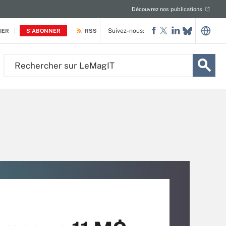
Découvrez nos publications
Suivez-nous:
IER
S'ABONNER
RSS
Rechercher
sur
LeMagIT