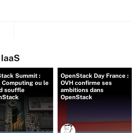
 IaaS
tack Summit :
OpenStack Day France :
e Computing ou le
OVH confirme ses
d souffle
ambitions dans
nStack
OpenStack