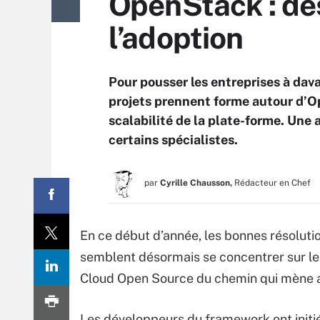
OpenStack : des
l’adoption
Pour pousser les entreprises à dav
projets prennent forme autour d’Op
scalabilité de la plate-forme. Une 
certains spécialistes.
par
Cyrille Chausson,
Rédacteur en Chef
En ce début d’année, les bonnes résolut
semblent désormais se concentrer sur les
Cloud Open Source du chemin qui mène au
Les développeurs du framework ont initié