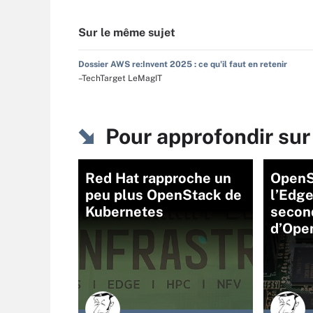
Sur le même sujet
Dossier AWS re:Invent 2025 : ce qu'il faut en retenir
–TechTarget LeMagIT
Pour approfondir sur
Red Hat rapproche un
OpenS
peu plus OpenStack de
l’Edg
Kubernetes
secon
d’Ope