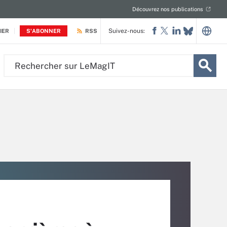
Découvrez nos publications
Suivez-nous:
IER
S'ABONNER
RSS
Rechercher
sur
LeMagIT