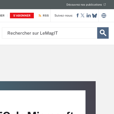
Découvrez nos publications
Suivez-nous:
IER
S'ABONNER
RSS
Rechercher
sur
LeMagIT