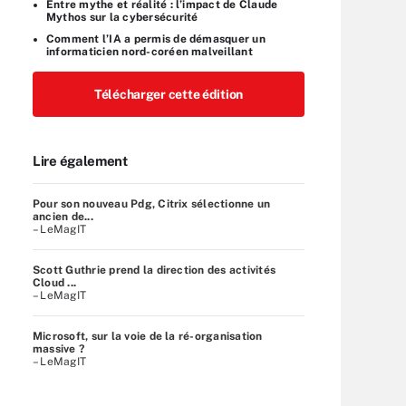
Entre mythe et réalité : l’impact de Claude
Mythos sur la cybersécurité
Comment l’IA a permis de démasquer un
informaticien nord-coréen malveillant
Télécharger cette édition
Lire également
Pour son nouveau Pdg, Citrix sélectionne un
ancien de...
– LeMagIT
Scott Guthrie prend la direction des activités
Cloud ...
– LeMagIT
Microsoft, sur la voie de la ré-organisation
massive ?
– LeMagIT