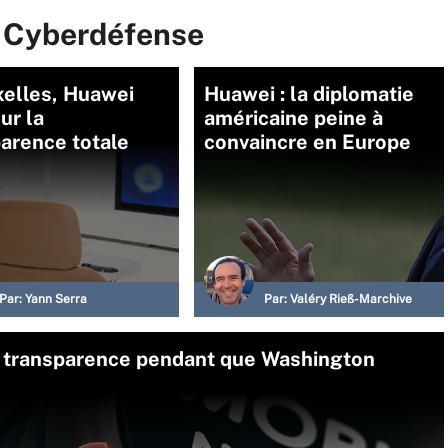
r Cyberdéfense
xelles, Huawei
Huawei : la diplomatie
ur la
américaine peine à
arence totale
convaincre en Europe
Par:
Yann Serra
Par:
Valéry Rieß-Marchive
a transparence pendant que Washington