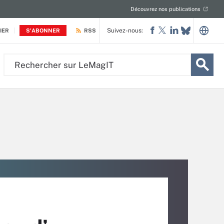
Découvrez nos publications
Suivez-nous:
IER
S'ABONNER
RSS
Rechercher
sur
LeMagIT