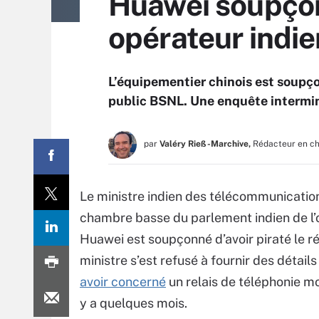
Huawei soupçonn
opérateur indie
L’équipementier chinois est soupço
public BSNL. Une enquête intermini
par
Valéry Rieß-Marchive,
Rédacteur en c
Le ministre indien des télécommunications e
chambre basse du parlement indien de l’o
Huawei est soupçonné d’avoir piraté le r
ministre s’est refusé à fournir des détails
avoir concerné
un relais de téléphonie mob
y a quelques mois.