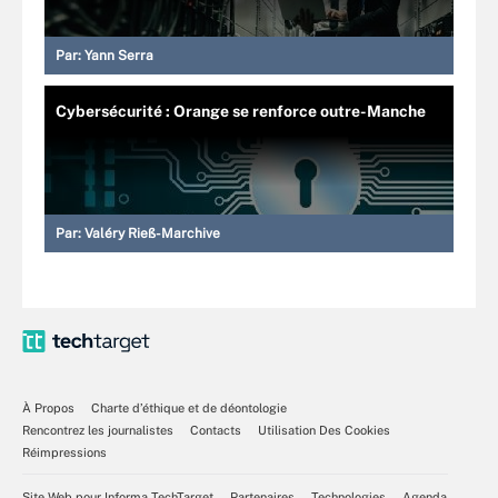
Par:
Yann Serra
Cybersécurité : Orange se renforce outre-Manche
Par:
Valéry Rieß-Marchive
À Propos
Charte d’éthique et de déontologie
Rencontrez les journalistes
Contacts
Utilisation Des Cookies
Réimpressions
Site Web pour Informa TechTarget
Partenaires
Technologies
Agenda