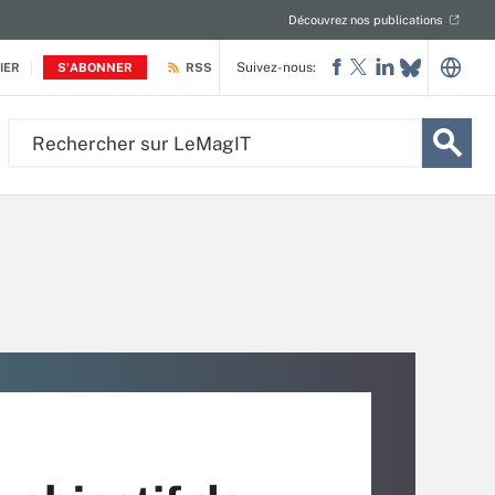
Découvrez nos publications
Suivez-nous:
IER
S'ABONNER
RSS
Rechercher
sur
LeMagIT