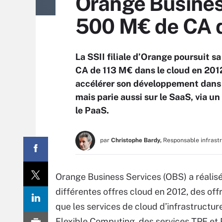
Orange Business
500 M€ de CA d
La SSII filiale d’Orange poursuit sa
CA de 113 M€ dans le cloud en 201
accélérer son développement dans 
mais parie aussi sur le SaaS, via u
le PaaS.
par
Christophe Bardy,
Responsable infrast
Orange Business Services (OBS) a réalisé 
différentes offres cloud en 2012, des offr
que les services de cloud d’infrastructu
Flexible Computing, des services TPE et 