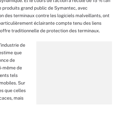
ynamique. Et le cours de l’action a reculé de 15 % l’an
e produits grand public de Symantec, avec
 des terminaux contre les logiciels malveillants, ont
particulièrement éclairante compte tenu des liens
offre traditionnelle de protection des terminaux.
’industrie de
 estime que
rence de
lui-même de
ents tels
 mobiles. Sur
es que celles
icaces, mais