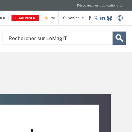
Découvrez nos publications
Suivez-nous:
IER
S'ABONNER
RSS
Rechercher
sur
LeMagIT