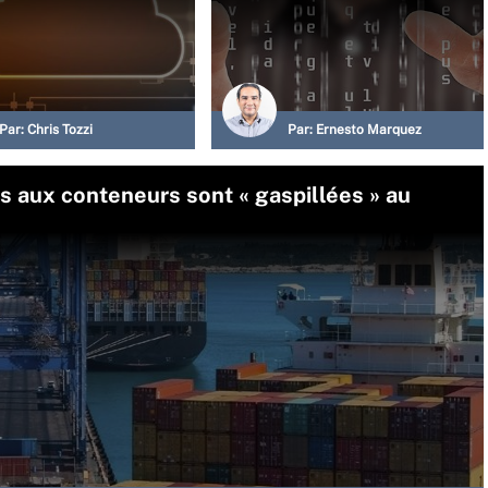
Par:
Chris Tozzi
Par:
Ernesto Marquez
 aux conteneurs sont « gaspillées » au