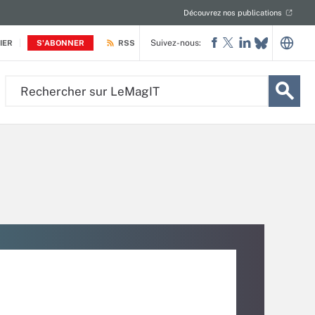
Découvrez nos publications
Suivez-nous:
IER
S'ABONNER
RSS
Rechercher
sur
LeMagIT