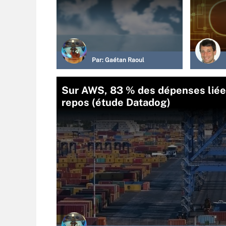
Par:
Gaétan Raoul
Sur AWS, 83 % des dépenses liées
repos (étude Datadog)