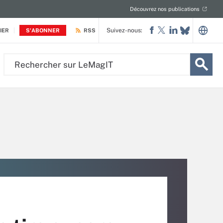
Découvrez nos publications
Suivez-nous:
IER
S'ABONNER
RSS
Rechercher
sur
LeMagIT