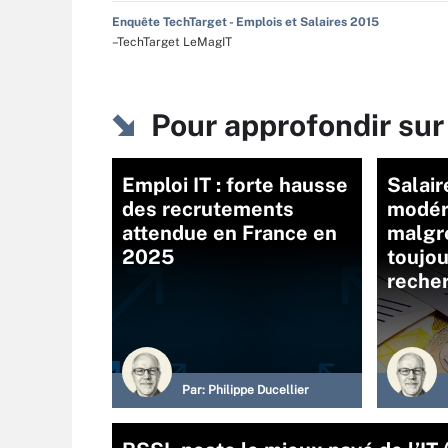
Enquête TechTarget - Emplois et Salaires 2015
–TechTarget LeMagIT
Pour approfondir su
Emploi IT : forte hausse
Salair
des recrutements
modér
attendue en France en
malgré
2025
toujou
reche
Par:
Philippe Ducellier