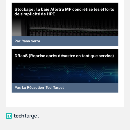
Stockage : la baie Alletra MP concrétise les efforts
de simplicité de HPE
Par:
Yann Serra
DRaaS (Reprise après désastre en tant que service)
Par:
La Rédaction TechTarget