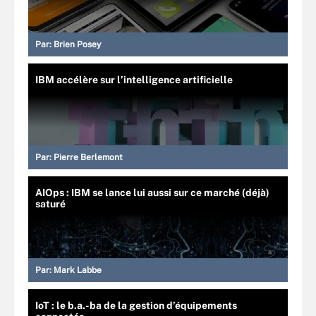
Par:
Brien Posey
IBM accélère sur l’intelligence artificielle
Par:
Pierre Berlemont
AIOps : IBM se lance lui aussi sur ce marché (déjà)
saturé
Par:
Mark Labbe
IoT : le b.a.-ba de la gestion d’équipements