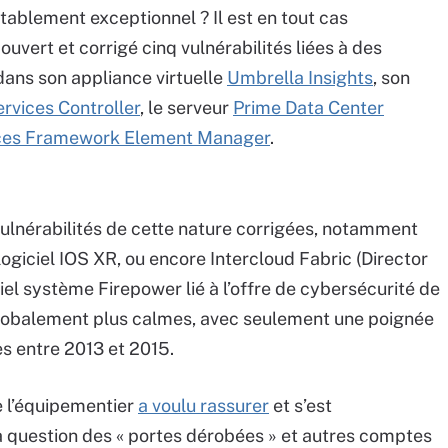
ritablement exceptionnel ? Il est en tout cas
vert et corrigé cinq vulnérabilités liées à des
- dans son appliance virtuelle
Umbrella Insights
, son
ervices Controller
, le serveur
Prime Data Center
vices Framework Element Manager
.
 vulnérabilités de cette nature corrigées, notamment
iciel IOS XR, ou encore Intercloud Fabric (Director
iel système Firepower lié à l’offre de cybersécurité de
globalement plus calmes, avec seulement une poignée
es entre 2013 et 2015.
ue l’équipementier
a voulu rassurer
et s’est
a question des « portes dérobées » et autres comptes