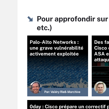
Pour approfondir sur
etc.)
Palo-Alto Networks :
Des fa
une grave vulnérabilité
Cisco 
activement exploitée
ASA e
attaq
Par:
Valéry Rieß-Marchive
0day : Cisco prépare un correctif 