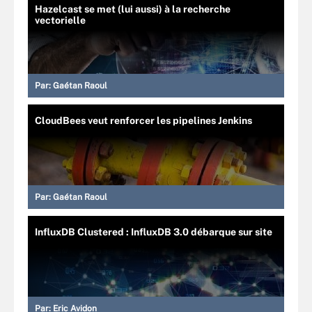
Hazelcast se met (lui aussi) à la recherche
vectorielle
Par:
Gaétan Raoul
CloudBees veut renforcer les pipelines Jenkins
Par:
Gaétan Raoul
InfluxDB Clustered : InfluxDB 3.0 débarque sur site
Par:
Eric Avidon