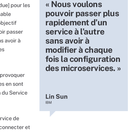
« Nous voulons
due] pour les
pouvoir passer plus
sable
rapidement d’un
objectif
service à l’autre
oir passer
sans avoir à
s avoir à
modifier à chaque
es
fois la configuration
des microservices. »
 provoquer
es en sont
n du Service
Lin Sun
IBM
ervice de
 connecter et