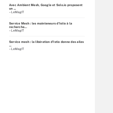
Avec Ambient Mesh, Google et Solo.io proposent
un ...
– LeMagIT
Service Mesh : les mainteneurs d’Istio à la
recherche...
– LeMagIT
Service mesh : la libération d’Istio donne des ailes
...
– LeMagIT