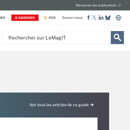
Découvrez nos publications
Suivez-nous:
IER
S'ABONNER
RSS
Rechercher
sur
LeMagIT
Voir tous les articles de ce guide