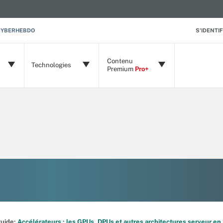
CYBERHEBDO
S'IDENTIF
Contenu
Technologies
Premium
Pro+
 guide:
Accélérateurs : les GPUs, DPUs et autres architectures serveur e