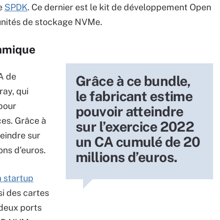
de
SPDK
. Ce dernier est le kit de développement Open
r unités de stockage NVMe.
amique
CA de
Grâce à ce bundle,
ray, qui
le fabricant estime
 pour
pouvoir atteindre
ces. Grâce à
sur l’exercice 2022
teindre sur
un CA cumulé de 20
ons d’euros.
millions d’euros.
a startup
ssi des cartes
deux ports