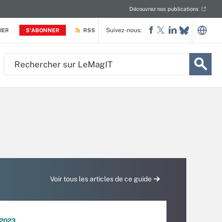
Découvrez nos publications
Suivez-nous:
IER
S'ABONNER
RSS
Rechercher
sur
LeMagIT
Voir tous les articles de ce guide
n 2023