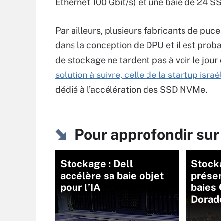
Ethernet 100 Gbit/s) et une baie de 24 
Par ailleurs, plusieurs fabricants de puc
dans la conception de DPU et il est prob
de stockage ne tardent pas à voir le jour
solution à suivre, celle de la startup isra
dédié à l’accélération des SSD NVMe.
Pour approfondir su
Stockage : Dell
Stock
accélère sa baie objet
présen
pour l’IA
baies
Dorad