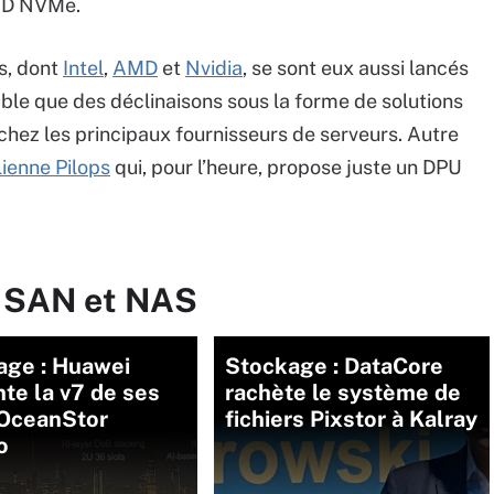
SSD NVMe.
es, dont
Intel
,
AMD
et
Nvidia
, se sont eux aussi lancés
able que des déclinaisons sous la forme de solutions
 chez les principaux fournisseurs de serveurs. Autre
élienne Pilops
qui, pour l’heure, propose juste un DPU
r SAN et NAS
age : Huawei
Stockage : DataCore
te la v7 de ses
rachète le système de
 OceanStor
fichiers Pixstor à Kalray
o