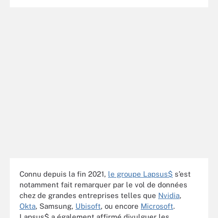
Connu depuis la fin 2021,
le groupe Lapsus$
s’est
notamment fait remarquer par le vol de données
chez de grandes entreprises telles que
Nvidia
,
Okta
, Samsung,
Ubisoft
, ou encore
Microsoft
.
Lapsus$ a également affirmé divulguer les