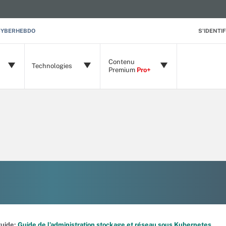
CYBERHEBDO
S'IDENTIF
Contenu
Technologies
Premium
Pro+
 guide:
Guide de l’administration stockage et réseau sous Kubernetes