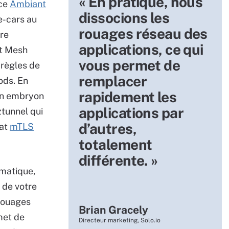
« En pratique, nous
rce
Ambiant
dissocions les
e-cars au
rouages réseau des
tre
applications, ce qui
t Mesh
vous permet de
 règles de
remplacer
ods. En
rapidement les
’un embryon
applications par
ztunnel qui
d’autres,
cat
mTLS
totalement
différente. »
rmatique,
 de votre
 rouages
Brian Gracely
met de
Directeur marketing, Solo.io