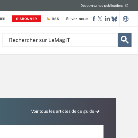
Découvrez nos publications
Suivez-nous:
IER
S'ABONNER
RSS
Rechercher
sur
LeMagIT
Voir tous les articles de ce guide