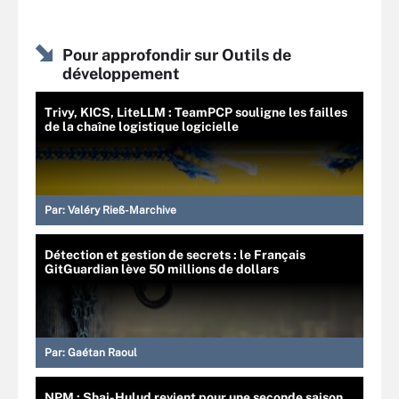
Pour approfondir sur Outils de
développement
Trivy, KICS, LiteLLM : TeamPCP souligne les failles
de la chaîne logistique logicielle
Par:
Valéry Rieß-Marchive
Détection et gestion de secrets : le Français
GitGuardian lève 50 millions de dollars
Par:
Gaétan Raoul
NPM : Shai-Hulud revient pour une seconde saison