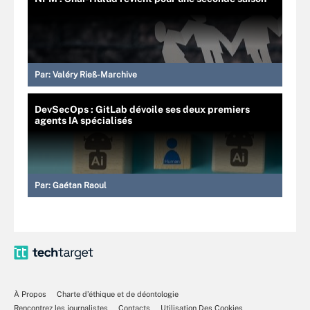
Par:
Valéry Rieß-Marchive
DevSecOps : GitLab dévoile ses deux premiers
agents IA spécialisés
Par:
Gaétan Raoul
À Propos
Charte d’éthique et de déontologie
Rencontrez les journalistes
Contacts
Utilisation Des Cookies