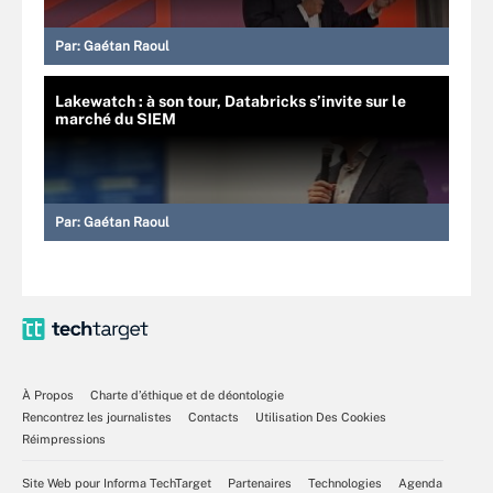
Par:
Gaétan Raoul
Lakewatch : à son tour, Databricks s’invite sur le
marché du SIEM
Par:
Gaétan Raoul
À Propos
Charte d’éthique et de déontologie
Rencontrez les journalistes
Contacts
Utilisation Des Cookies
Réimpressions
Site Web pour Informa TechTarget
Partenaires
Technologies
Agenda