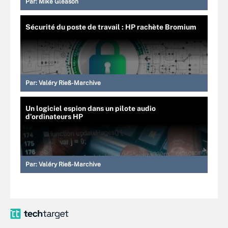
Par:
Mike Gleason
Sécurité du poste de travail : HP rachète Bromium
Par:
Valéry Rieß-Marchive
Un logiciel espion dans un pilote audio
d’ordinateurs HP
Par:
Valéry Rieß-Marchive