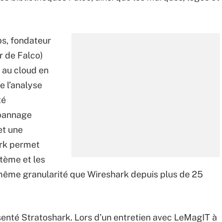
s, fondateur
r de Falco)
 au cloud en
e l’analyse
té
épannage
et une
ark permet
stème et les
 même granularité que Wireshark depuis plus de 25
ésenté Stratoshark. Lors d’un entretien avec LeMagIT à