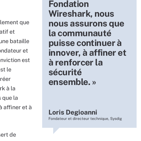
Fondation
Wireshark, nous
nous assurons que
alement que
la communauté
atif et
puisse continuer à
une bataille
ondateur et
innover, à affiner et
nviction est
à renforcer la
st le
sécurité
créer
ensemble. »
k à la
 que la
 affiner et à
Loris Degioanni
Fondateur et directeur technique, Sysdig
sert de