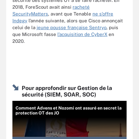
sécurité des systèmes OT à se faire racheter. En
2018, ForeScout avait ainsi
racheté
SecurityMatters
, avant que Tenable
ne s’offre
Indegy
l’année suivante, alors que Cisco annonçait
celui de la
jeune pousse française Sentryo
, puis
que Microsoft fasse
l’acquisition de CyberX
en
2020.
Pour approfondir sur Gestion de la
sécurité (SIEM, SOAR, SOC)
Comment Advens et Nozomi ont assuré en secret la
protection OT des JO