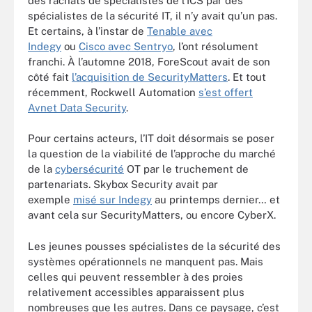
des rachats de spécialistes de l’ICS par des
spécialistes de la sécurité IT, il n’y avait qu’un pas.
Et certains, à l’instar de
Tenable avec
Indegy
ou
Cisco avec Sentryo
, l’ont résolument
franchi. À l’automne 2018, ForeScout avait de son
côté fait
l’acquisition de SecurityMatters
. Et tout
récemment, Rockwell Automation
s’est offert
Avnet Data Security
.
Pour certains acteurs, l’IT doit désormais se poser
la question de la viabilité de l’approche du marché
de la
cybersécurité
OT par le truchement de
partenariats. Skybox Security avait par
exemple
misé sur Indegy
au printemps dernier… et
avant cela sur SecurityMatters, ou encore CyberX.
Les jeunes pousses spécialistes de la sécurité des
systèmes opérationnels ne manquent pas. Mais
celles qui peuvent ressembler à des proies
relativement accessibles apparaissent plus
nombreuses que les autres. Dans ce paysage, c’est