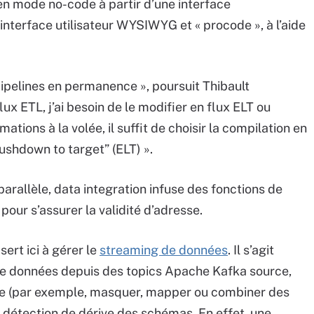
en mode no-code à partir d’une interface
interface utilisateur WYSIWYG et « procode », à l’aide
s pipelines en permanence », poursuit Thibault
lux ETL, j’ai besoin de le modifier en flux ELT ou
ations à la volée, il suffit de choisir la compilation en
shdown to target” (ELT) ».
parallèle, data integration infuse des fonctions de
our s’assurer la validité d’adresse.
sert ici à gérer le
streaming de données
. Il s’agit
de données depuis des topics Apache Kafka source,
lée (par exemple, masquer, mapper ou combiner des
a détection de dérive des schémas. En effet, une