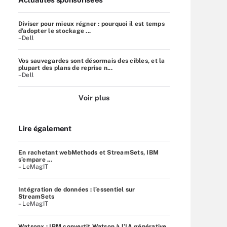
Diviser pour mieux régner : pourquoi il est temps
d’adopter le stockage ...
–Dell
Vos sauvegardes sont désormais des cibles, et la
plupart des plans de reprise n...
–Dell
Voir plus
Lire également
En rachetant webMethods et StreamSets, IBM
s’empare ...
– LeMagIT
Intégration de données : l’essentiel sur
StreamSets
– LeMagIT
Watsonx : IBM convertit Watson à l’IA générative