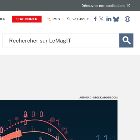
Découvrez nos publications
Suivez-nous:
IER
S'ABONNER
RSS
Rechercher
sur
LeMagIT
ARTHEAD - STOCK.ADOBE.COM
ARTHEAD - STOCK.ADOBE.COM