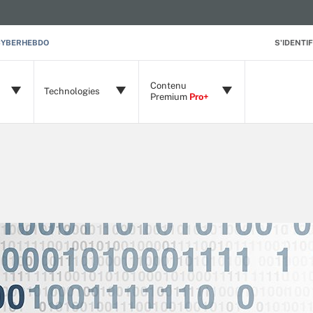
CYBERHEBDO
S'IDENTIF
Contenu
Technologies
Premium
Pro+