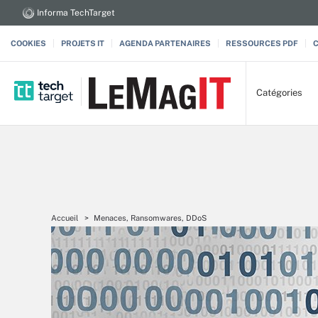
Informa TechTarget
COOKIES
PROJETS IT
AGENDA PARTENAIRES
RESSOURCES PDF
Catégories
Accueil
Menaces, Ransomwares, DDoS