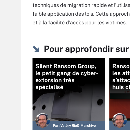
techniques de migration rapide et l’utilis
faible application des lois. Cette approc
et à la facilité d’accès pour les victimes.
Pour approfondir s
Silent Ransom Group,
Ranso
le petit gang de cyber-
les at
extorsion très
s’atta
spécialisé
huis c
Par:
Valéry Rieß-Marchive