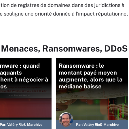
ation de registres de domaines dans des juridictions à
he souligne une priorité donnée à l’impact réputationnel
ur Menaces, Ransomwares, DDoS
mware : quand
Ransomware : le
taquants
montant payé moyen
chent à négocier à
augmente, alors que la
los
médiane baisse
Par:
Valéry Rieß-Marchive
Par:
Valéry Rieß-Marchive