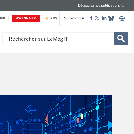
Découvrez nos publications
Suivez-nous:
IER
S'ABONNER
RSS
Rechercher
sur
LeMagIT