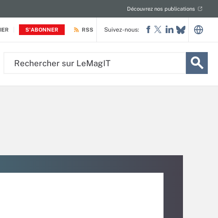
Découvrez nos publications
Suivez-nous:
IER
S'ABONNER
RSS
Rechercher
sur
LeMagIT