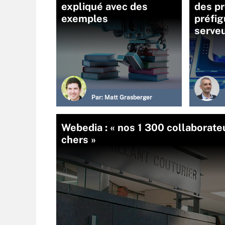
expliqué avec des
des p
exemples
préfig
serve
Par:
Matt Grasberger
Webedia : « nos 1 300 collaborat
chers »