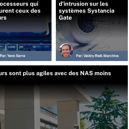
rocesseurs qui
d’intrusion sur les
urent ceux des
systèmes Systancia
urs
Gate
Par:
Yann Serra
Par:
Valéry Rieß-Marchive
eurs sont plus agiles avec des NAS moins