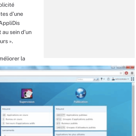
licité
ntes d’une
AppliDis
 au sein d’un
urs ».
méliorer la