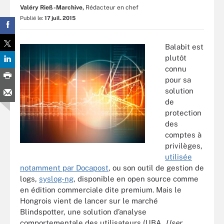
Valéry Rieß-Marchive,
Rédacteur en chef
Publié le:
17 juil. 2015
Balabit est
plutôt
connu
pour sa
solution
de
protection
des
comptes à
privilèges,
utilisée
notamment par Docapost
, ou son outil de gestion de
logs,
syslog-ng
, disponible en open source comme
en édition commerciale dite premium. Mais le
Hongrois vient de lancer sur le marché
Blindspotter, une solution d’analyse
comportementale des utilisateurs (UBA,
User