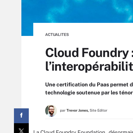
ACTUALITES
Cloud Foundry :
l’interopérabili
Une certification du Paas permet d
technologie soutenue par les téno
par
Trevor Jones,
Site Editor
La Cloud Foundry Foundation , désormais 