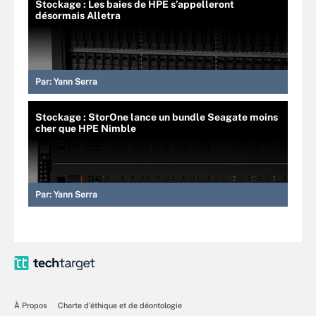
Stockage : Les baies de HPE s’appelleront
désormais Alletra
Par:
Yann Serra
Stockage : StorOne lance un bundle Seagate moins
cher que HPE Nimble
Par:
Yann Serra
À Propos
Charte d’éthique et de déontologie