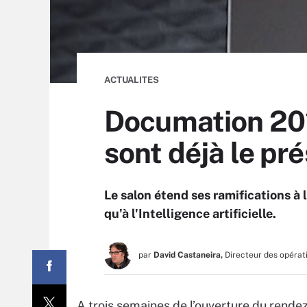
ACTUALITES
Documation 2016
sont déjà le pr
Le salon étend ses ramifications à 
qu'à l'Intelligence artificielle.
par
David Castaneira,
Directeur des opérat
A trois semaines de l’ouverture du rendez