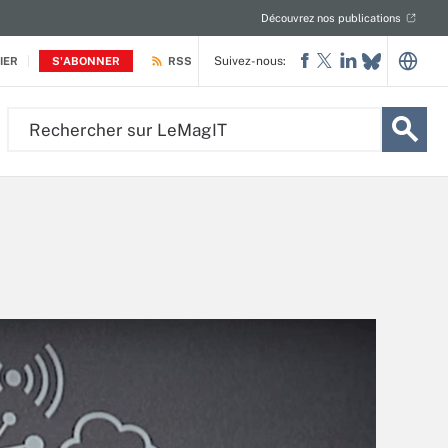
Découvrez nos publications
Suivez-nous:
IER
S'ABONNER
RSS
Rechercher
sur
LeMagIT