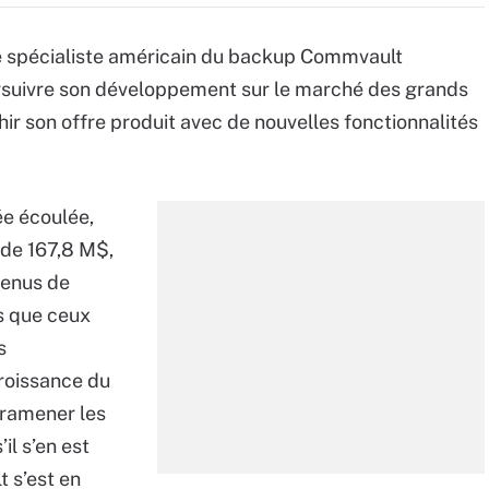
le spécialiste américain du backup Commvault
rsuivre son développement sur le marché des grands
ir son offre produit avec de nouvelles fonctionnalités
ée écoulée,
 de 167,8 M$,
venus de
is que ceux
s
roissance du
à ramener les
il s’en est
t s’est en