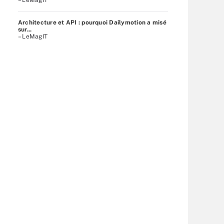
Architecture et API : pourquoi Dailymotion a misé
sur...
– LeMagIT