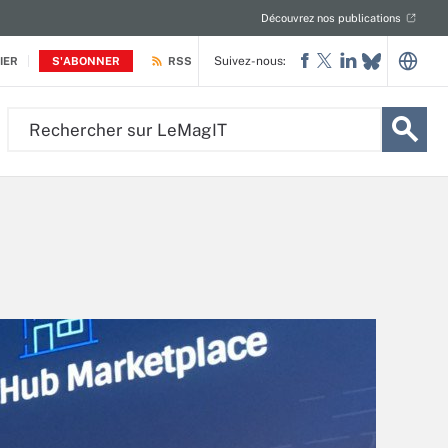
Découvrez nos publications
Suivez-nous:
IER
S'ABONNER
RSS
Rechercher
sur
LeMagIT