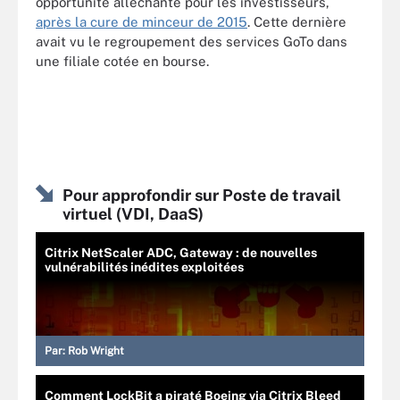
opportunité alléchante pour les investisseurs,
après la cure de minceur de 2015
. Cette dernière
avait vu le regroupement des services GoTo dans
une filiale cotée en bourse.
Pour approfondir sur Poste de travail
virtuel (VDI, DaaS)
Citrix NetScaler ADC, Gateway : de nouvelles
vulnérabilités inédites exploitées
Par:
Rob Wright
Comment LockBit a piraté Boeing via Citrix Bleed