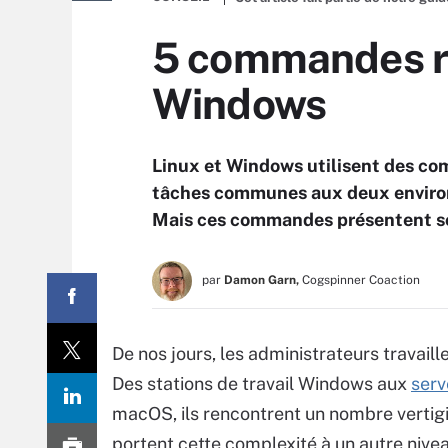
5 commandes ré
Windows
Linux et Windows utilisent des co
tâches communes aux deux environ
Mais ces commandes présentent so
par
Damon Garn,
Cogspinner Coaction
De nos jours, les administrateurs travail
Des stations de travail Windows aux
serv
macOS, ils rencontrent un nombre vertigi
portent cette complexité à un autre niveau