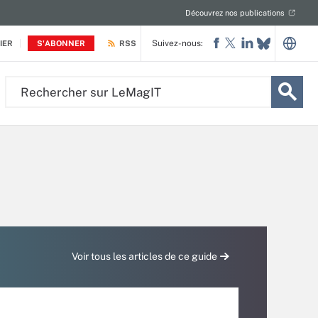
Découvrez nos publications
Suivez-nous:
IER
S'ABONNER
RSS
Rechercher
sur
LeMagIT
Voir tous les articles de ce guide