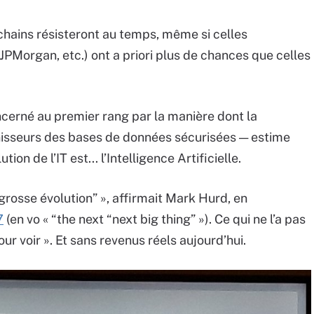
kchains résisteront au temps, même si celles
PMorgan, etc.) ont a priori plus de chances que celles
erné au premier rang par la manière dont la
rnisseurs des bases de données sécurisées — estime
on de l’IT est... l’Intelligence Artificielle.
e grosse évolution” », affirmait Mark Hurd, en
7
(en vo « “the next “next big thing” »). Ce qui ne l’a pas
r voir ». Et sans revenus réels aujourd’hui.