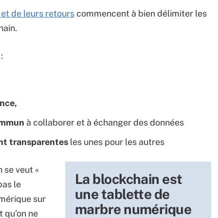
et de leurs retours
commencent à bien délimiter les
hain.
:
nce,
commun
à collaborer et à échanger des données
nt transparentes
les unes pour les autres
n se veut «
La blockchain est
pas le
une tablette de
umérique sur
marbre numérique
t qu’on ne