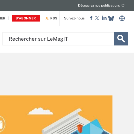
Découvrez nos publications
Suivez-nous:
IER
S'ABONNER
RSS
Rechercher
sur
LeMagIT