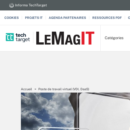
Informa TechTarget
COOKIES
PROJETS IT
AGENDA PARTENAIRES
RESSOURCES PDF
Catégories
Accueil
Poste de travail virtuel (VDI, DaaS)