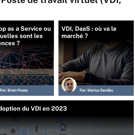
p as a Service ou
VDI, DaaS : où va le
quelles sont les
marché ?
ences ?
Par:
Brien Posey
Par:
Marius Sandbu
adoption du VDI en 2023