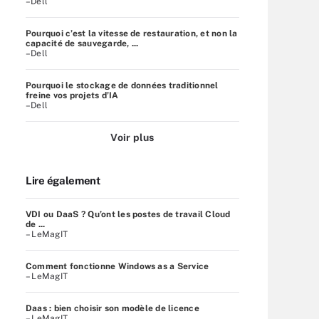
–Dell
Pourquoi c’est la vitesse de restauration, et non la
capacité de sauvegarde, ...
–Dell
Pourquoi le stockage de données traditionnel
freine vos projets d’IA
–Dell
Voir plus
Lire également
VDI ou DaaS ? Qu’ont les postes de travail Cloud
de ...
– LeMagIT
Comment fonctionne Windows as a Service
– LeMagIT
Daas : bien choisir son modèle de licence
– LeMagIT