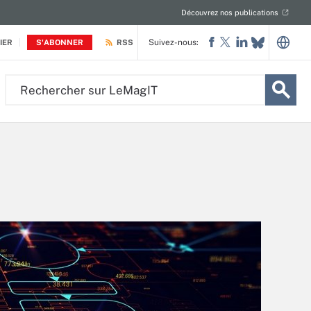
Découvrez nos publications
Suivez-nous:
IER
S'ABONNER
RSS
Rechercher
sur
LeMagIT