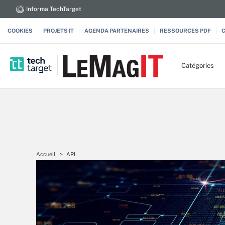
Informa TechTarget
COOKIES
PROJETS IT
AGENDA PARTENAIRES
RESSOURCES PDF
Catégories
Accueil
API