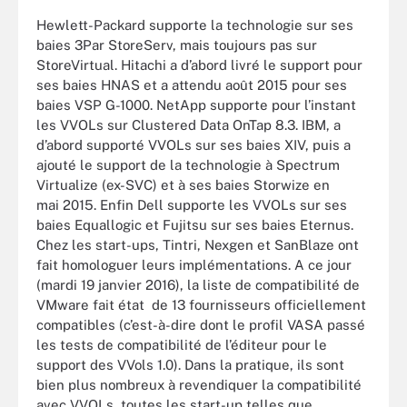
Hewlett-Packard supporte la technologie sur ses
baies 3Par StoreServ, mais toujours pas sur
StoreVirtual. Hitachi a d’abord livré le support pour
ses baies HNAS et a attendu août 2015 pour ses
baies VSP G-1000. NetApp supporte pour l’instant
les VVOLs sur Clustered Data OnTap 8.3. IBM, a
d’abord supporté VVOLs sur ses baies XIV, puis a
ajouté le support de la technologie à Spectrum
Virtualize (ex-SVC) et à ses baies Storwize en
mai 2015. Enfin Dell supporte les VVOLs sur ses
baies Equallogic et Fujitsu sur ses baies Eternus.
Chez les start-ups, Tintri, Nexgen et SanBlaze ont
fait homologuer leurs implémentations. A ce jour
(mardi 19 janvier 2016), la liste de compatibilité de
VMware fait état de 13 fournisseurs officiellement
compatibles (c’est-à-dire dont le profil VASA passé
les tests de compatibilité de l’éditeur pour le
support des VVols 1.0). Dans la pratique, ils sont
bien plus nombreux à revendiquer la compatibilité
avec VVOLs, toutes les start-up telles que