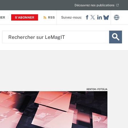
Découvrez nos publications
Suivez-nous:
IER
S'ABONNER
RSS
Rechercher
sur
LeMagIT
KENTOH - FOTOLIA
KENTOH - FOTOLIA