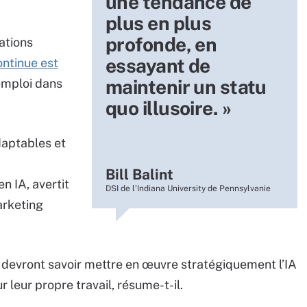
une tendance de
plus en plus
profonde, en
ations
essayant de
ontinue est
maintenir un statu
’emploi dans
quo illusoire. »
daptables et
Bill Balint
n IA, avertit
DSI de l’Indiana University de Pennsylvanie
arketing
 devront savoir mettre en œuvre stratégiquement l’IA
r leur propre travail, résume-t-il.