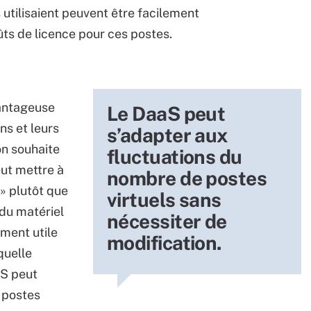
s utilisaient peuvent être facilement
ûts de licence pour ces postes.
vantageuse
Le DaaS peut
ns et leurs
s’adapter aux
on souhaite
fluctuations du
eut mettre à
nombre de postes
» plutôt que
virtuels sans
du matériel
nécessiter de
ement utile
modification.
quelle
aS peut
 postes