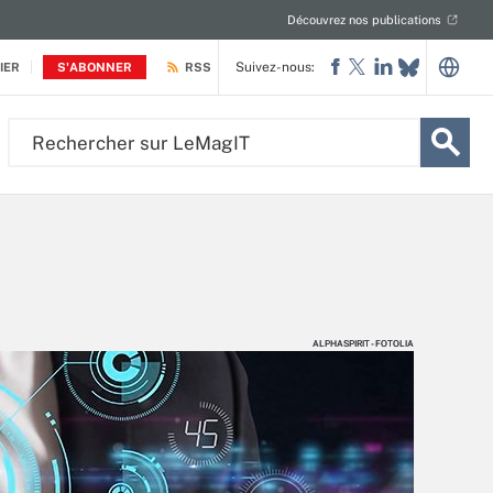
Découvrez nos publications
Suivez-nous:
IER
S'ABONNER
RSS
Rechercher
sur
LeMagIT
ALPHASPIRIT - FOTOLIA
ALPHASPIRIT - FOTOLIA