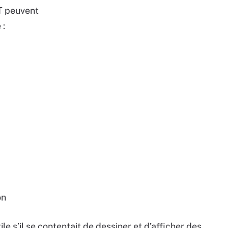
IT peuvent
 :
on
le s’il se contentait de dessiner et d’afficher des