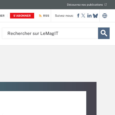
Découvrez nos publications
Suivez-nous:
IER
S'ABONNER
RSS
Rechercher
sur
LeMagIT