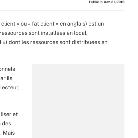
Publié le:
nov. 21, 2016
lient » ou « fat client » en anglais) est un
ressources sont installées en local,
nt ») dont les ressources sont distribuées en
onnels
ar ils
lecteur,
liser et
n des
. Mais