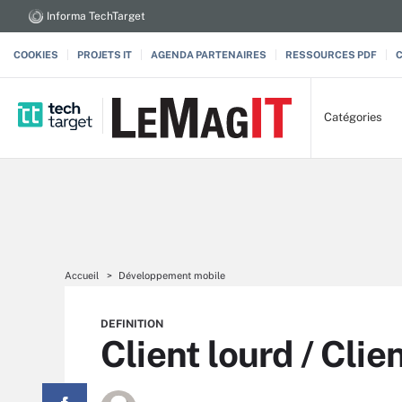
Informa TechTarget
COOKIES
PROJETS IT
AGENDA PARTENAIRES
RESSOURCES PDF
Catégories
Accueil
Développement mobile
DEFINITION
Client lourd / Clie