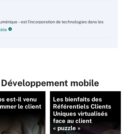
umérique – est l’incorporation de technologies dans les
lète
r Développement mobile
s est-il venu
Les bienfaits des
mmer le client
Référentiels Clients
Uniques virtualisés
face au client
« puzzle »