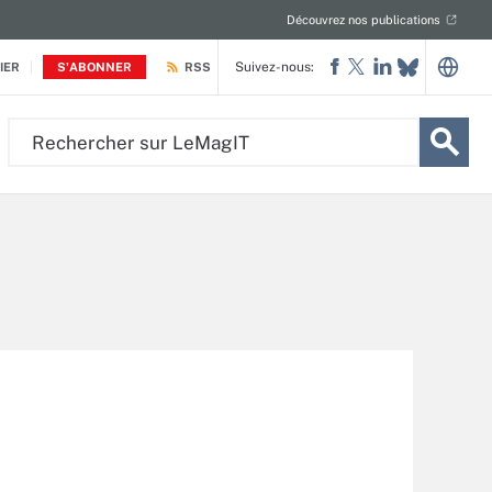
Découvrez nos publications
Suivez-nous:
IER
S'ABONNER
RSS
Rechercher
sur
LeMagIT