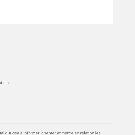
s
tiels