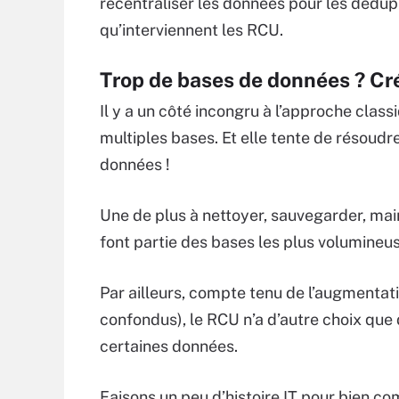
recentraliser les données pour les dédupliq
qu’interviennent les RCU.
Trop de bases de données ? Cré
Il y a un côté incongru à l’approche clas
multiples bases. Et elle tente de résoud
données !
Une de plus à nettoyer, sauvegarder, main
font partie des bases les plus volumineuse
Par ailleurs, compte tenu de l’augmentat
confondus), le RCU n’a d’autre choix que d
certaines données.
Faisons un peu d’histoire IT pour bien co